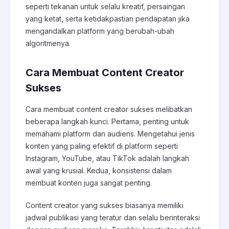
seperti tekanan untuk selalu kreatif, persaingan
yang ketat, serta ketidakpastian pendapatan jika
mengandalkan platform yang berubah-ubah
algoritmenya.
Cara Membuat Content Creator
Sukses
Cara membuat content creator sukses melibatkan
beberapa langkah kunci. Pertama, penting untuk
memahami platform dan audiens. Mengetahui jenis
konten yang paling efektif di platform seperti
Instagram, YouTube, atau TikTok adalah langkah
awal yang krusial. Kedua, konsistensi dalam
membuat konten juga sangat penting.
Content creator yang sukses biasanya memiliki
jadwal publikasi yang teratur dan selalu berinteraksi