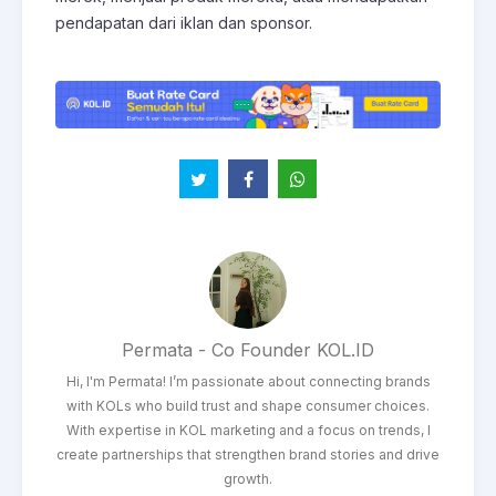
pendapatan dari iklan dan sponsor.
Permata - Co Founder KOL.ID
Hi, I'm Permata! I’m passionate about connecting brands
with KOLs who build trust and shape consumer choices.
With expertise in KOL marketing and a focus on trends, I
create partnerships that strengthen brand stories and drive
growth.