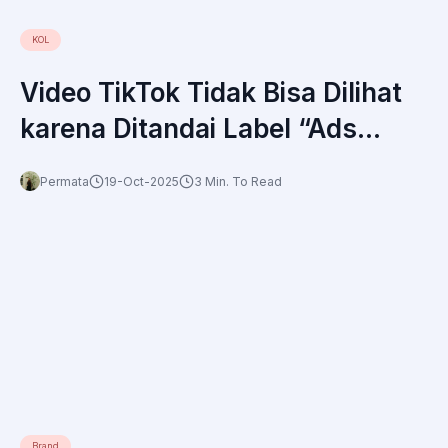
KOL
Video TikTok Tidak Bisa Dilihat
karena Ditandai Label “Ads
Only”? Ini Cara Mengatasinya!
Permata
19-Oct-2025
3 Min. To Read
Brand