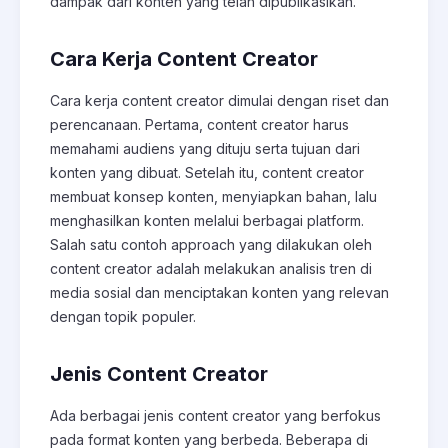
dampak dari konten yang telah dipublikasikan.
Cara Kerja Content Creator
Cara kerja content creator dimulai dengan riset dan
perencanaan. Pertama, content creator harus
memahami audiens yang dituju serta tujuan dari
konten yang dibuat. Setelah itu, content creator
membuat konsep konten, menyiapkan bahan, lalu
menghasilkan konten melalui berbagai platform.
Salah satu contoh approach yang dilakukan oleh
content creator adalah melakukan analisis tren di
media sosial dan menciptakan konten yang relevan
dengan topik populer.
Jenis Content Creator
Ada berbagai jenis content creator yang berfokus
pada format konten yang berbeda. Beberapa di