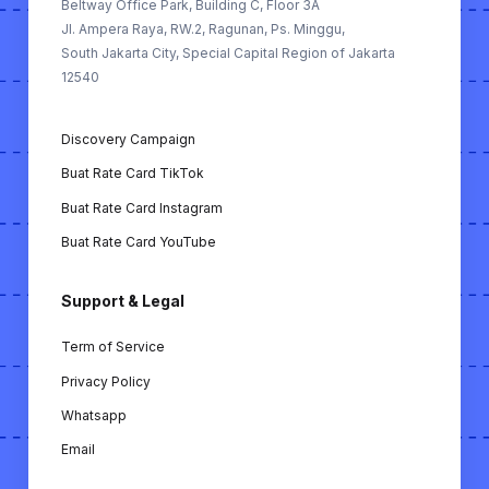
Beltway Office Park, Building C, Floor 3A
Jl. Ampera Raya, RW.2, Ragunan, Ps. Minggu,
FREE TOOLS (Alat Gratis):
South Jakarta City, Special Capital Region of Jakarta
12540
Buat MoU KOL: Membuat memorandum of
understanding (MoU) antara KOL dan
Discovery Campaign
bisnis secara otomatis.
Buat Rate Card TikTok
Cek ER KOL TikTok: Alat untuk
Buat Rate Card Instagram
menghitung engagement rate KOL di
TikTok.
Buat Rate Card YouTube
Cek ER KOL Instagram: Alat untuk
Support & Legal
menghitung engagement rate KOL di
Instagram.
Term of Service
Cek ER KOL YouTube: Alat untuk
Privacy Policy
menghitung engagement rate KOL di
Whatsapp
YouTube.
Email
Download Video TikTok: Fitur untuk