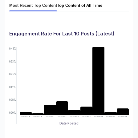
Most Recent Top Content
Top Content of All Time
Engagement Rate For Last 10 Posts (Latest)
0.41%
0.33%
0.25%
0.16%
0.08%
0.00%
2025-06-16
2025-06-18
2025-06-21
2025-06-22
2025-06-25
2025-06-26
2025-06-26
2025-06-27
2025-06-28
Date Posted