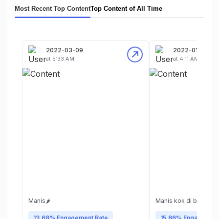
Most Recent Top Content
Top Content of All Time
2022-03-09
2022-01-15
at 5:33 AM
at 4:11 AM
Manis🌶
Manis kok di bilang p
13.68% Engagement Rate
15.86% Engagement