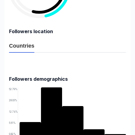
Followers location
2.16%
Countries
2.43%
2.60%
Vietnam
3.01%
Myanmar
3.65%
Thailand
5.30%
Cambodia
74.12%
Philippines
Malaysia
Indonesia
Followers demographics
52.79%
28.03%
12.74%
5.61%
0.82%