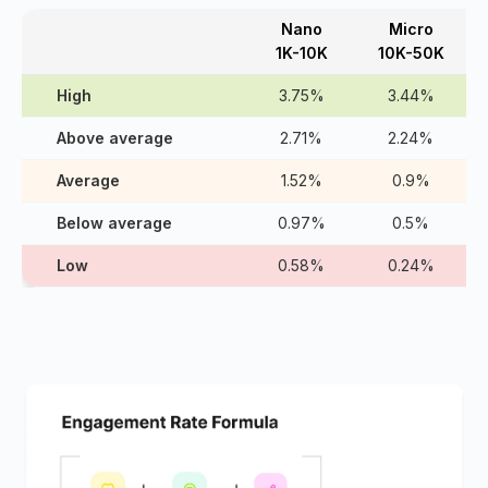
Nano
Micro
1K-10K
10K-50K
High
3.75%
3.44%
Above average
2.71%
2.24%
Average
1.52%
0.9%
Below average
0.97%
0.5%
Low
0.58%
0.24%