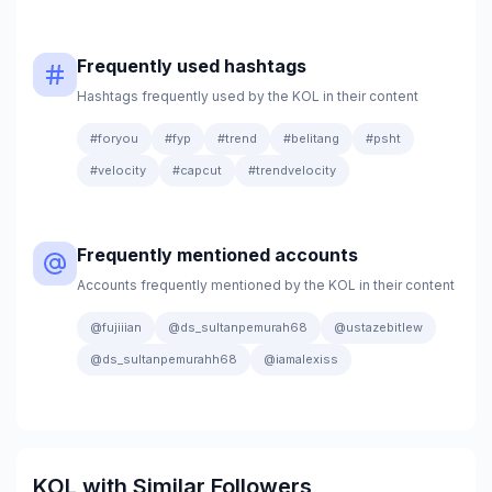
Frequently used hashtags
Hashtags frequently used by the KOL in their content
#foryou
#fyp
#trend
#belitang
#psht
#velocity
#capcut
#trendvelocity
Frequently mentioned accounts
Accounts frequently mentioned by the KOL in their content
@fujiiian
@ds_sultanpemurah68
@ustazebitlew
@ds_sultanpemurahh68
@iamalexiss
KOL with Similar Followers