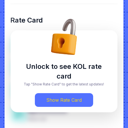
Rate Card
RpXXXXXXX
Rate Video
RpXXXXXXX
Unlock to see KOL rate
Owning Content
card
Tap "Show Rate Card" to get the latest updates!
RpXXXXXXX
Boost Code Ads
Show Rate Card
RpXXXXXXX
Yellow Cart