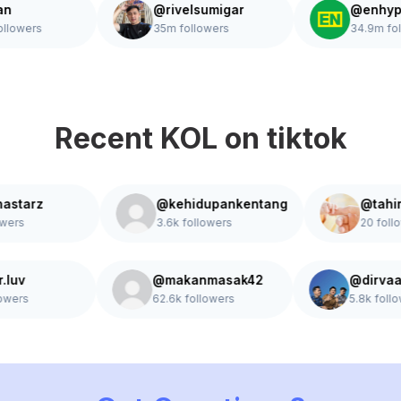
ujiiian
@rivelsumigar
@e
.7m followers
35m followers
34.
Recent KOL on tiktok
rz
@kehidupankentang
@tahira.hr
3.6k followers
20 followers
itasr.luv
@makanmasak42
@di
0 followers
62.6k followers
5.8k