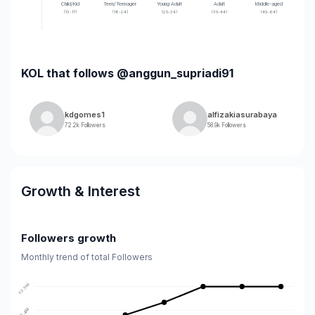
Child/Kid
Teen/Teenager
Young Adult
Adult
Middle-aged
(13-17)
(18-24)
(25-34)
(35-44)
(45-64)
KOL that follows @anggun_supriadi91
kdgomes1
alfizakiasurabaya
72.2k Followers
58.9k Followers
Growth & Interest
Followers growth
Monthly trend of total Followers
22.5M
22.4M