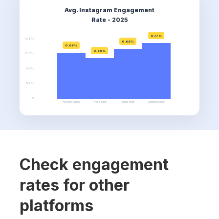
Avg. Instagram Engagement
Rate - 2025
0.77%
0.8%
0.68%
0.66%
0.59%
0.6%
0.4%
0.2%
0
All post types
Photo post
Video post
Carousel post
Check engagement
rates for other
platforms