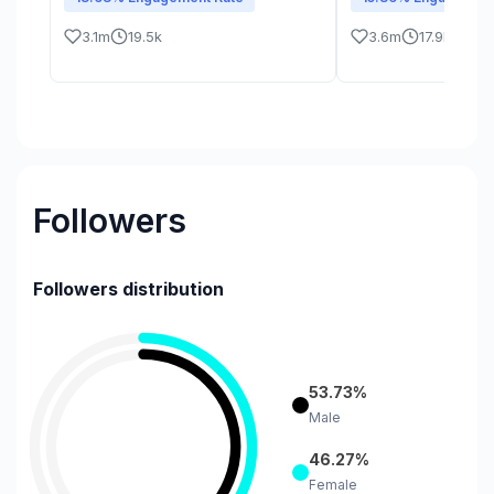
3.1m
19.5k
3.6m
17.9k
Followers
Followers distribution
53.73%
Male
46.27%
Female