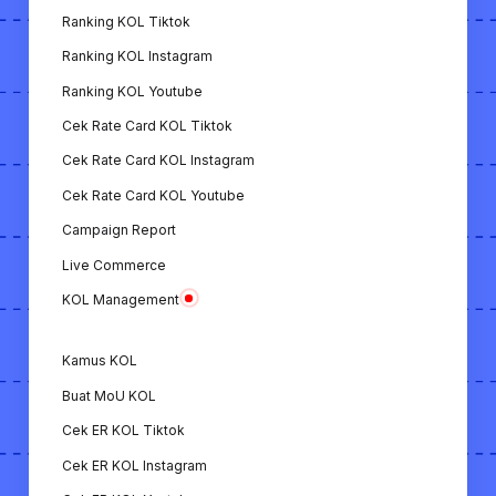
mengunduh video dari TikTok.
Ranking KOL Tiktok
Download Video Instagram: Fitur untuk
Ranking KOL Instagram
mengunduh video dari Instagram.
Ranking KOL Youtube
Download Video YouTube: Fitur untuk
Cek Rate Card KOL Tiktok
mengunduh video dari YouTube.
Cek Rate Card KOL Instagram
Kamus KOL: Panduan istilah-istilah penting
Cek Rate Card KOL Youtube
terkait dunia KOL.
Campaign Report
Live Commerce
Extension Chrome: Extension yang
memungkinkan untuk melihat analisa KOL
KOL Management
dengan mudah hanya dengan membuka
profil Instagram & TikTok.
Kamus KOL
Buat MoU KOL
Semua fitur ini menunjukkan bahwa KOL.ID adalah
Cek ER KOL Tiktok
platform yang lengkap untuk mendukung
kebutuhan KOL dan merek/bisnis dalam
Cek ER KOL Instagram
membangun strategi pemasaran digital.