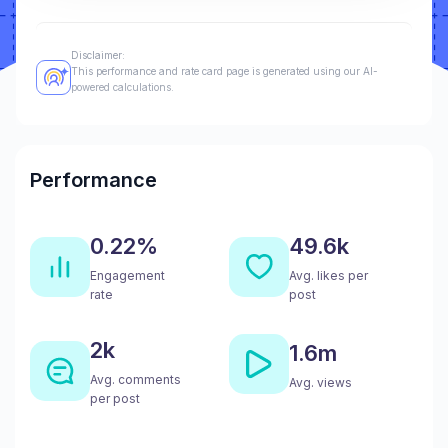
Disclaimer:
This performance and rate card page is generated using our AI-
powered calculations.
Performance
0.22%
49.6k
Engagement
Avg. likes per
rate
post
2k
1.6m
Avg. comments
Avg. views
per post