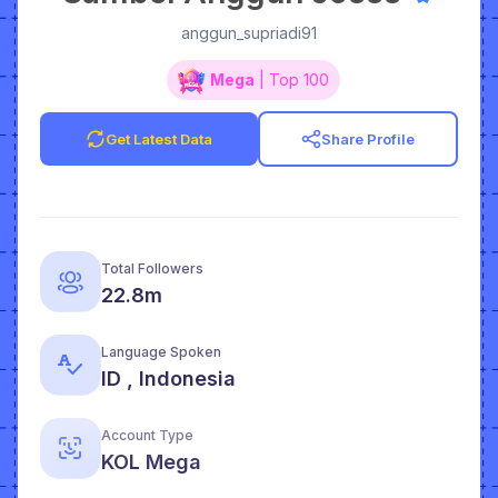
anggun_supriadi91
Mega
| Top 100
Get Latest Data
Share Profile
Total Followers
22.8m
Language Spoken
ID , Indonesia
Account Type
KOL Mega