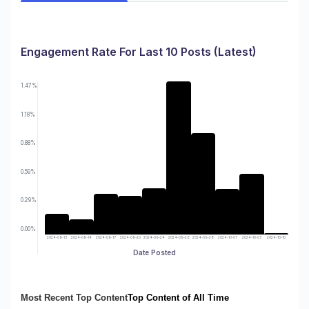
Engagement Rate For Last 10 Posts (Latest)
1.47%
1.18%
0.88%
0.59%
0.29%
0.00%
2024-09-13
2024-09-14
2024-09-17
2024-09-20
2024-09-24
2024-09-26
2024-09-28
2024-10-07
2024-10-07
2024-10-10
Date Posted
Most Recent Top Content
Top Content of All Time