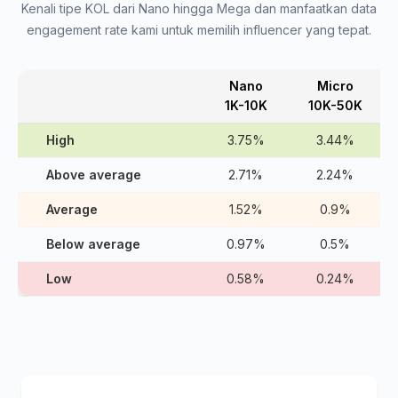
Kenali tipe KOL dari Nano hingga Mega dan manfaatkan data
engagement rate kami untuk memilih influencer yang tepat.
Nano
Micro
1K-10K
10K-50K
High
3.75%
3.44%
Above average
2.71%
2.24%
Average
1.52%
0.9%
Below average
0.97%
0.5%
Low
0.58%
0.24%