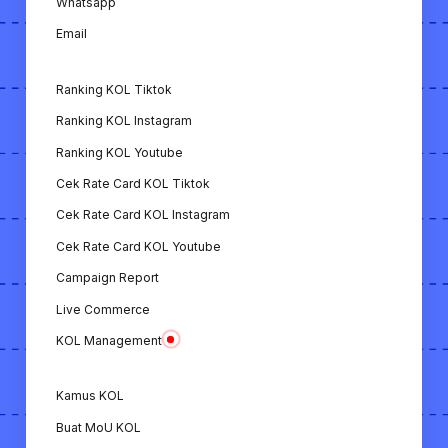
Whatsapp
YouTube.
Email
Download Video TikTok: Fitur untuk
mengunduh video dari TikTok.
Ranking KOL Tiktok
Download Video Instagram: Fitur untuk
Ranking KOL Instagram
mengunduh video dari Instagram.
Ranking KOL Youtube
Download Video YouTube: Fitur untuk
Cek Rate Card KOL Tiktok
mengunduh video dari YouTube.
Cek Rate Card KOL Instagram
Kamus KOL: Panduan istilah-istilah penting
Cek Rate Card KOL Youtube
terkait dunia KOL.
Campaign Report
Live Commerce
Extension Chrome: Extension yang
memungkinkan untuk melihat analisa KOL
KOL Management
dengan mudah hanya dengan membuka
profil Instagram & TikTok.
Kamus KOL
Buat MoU KOL
Semua fitur ini menunjukkan bahwa KOL.ID adalah