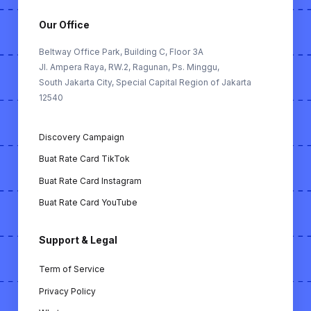
Buat Rate Card: Alat untuk membantu KOL
membuat rate card berdasarkan performa
Our Office
mereka di TikTok, Instagram & YouTube.
Beltway Office Park, Building C, Floor 3A
Jl. Ampera Raya, RW.2, Ragunan, Ps. Minggu,
FREE TOOLS (Alat Gratis):
South Jakarta City, Special Capital Region of Jakarta
12540
Buat MoU KOL: Membuat memorandum of
understanding (MoU) antara KOL dan
Discovery Campaign
bisnis secara otomatis.
Buat Rate Card TikTok
Cek ER KOL TikTok: Alat untuk
Buat Rate Card Instagram
menghitung engagement rate KOL di
TikTok.
Buat Rate Card YouTube
Cek ER KOL Instagram: Alat untuk
Support & Legal
menghitung engagement rate KOL di
Instagram.
Term of Service
Cek ER KOL YouTube: Alat untuk
Privacy Policy
menghitung engagement rate KOL di