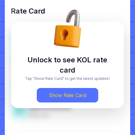
Rate Card
RpXXXXXXX
Rate Video
RpXXXXXXX
Unlock to see KOL rate
Owning Content
card
Tap "Show Rate Card" to get the latest updates!
RpXXXXXXX
Boost Code Ads
Show Rate Card
RpXXXXXXX
Yellow Cart