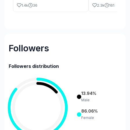
#fyp #fypシ #fypシ゚viral #foryou
atas segala cinta dan
1.4k
36
2.3k
161
#viral #potonganharga #gratisongkir
selama ini. Engkau ad
#murah #livesale #sale #dressmurah
terbaik yang akan sel
#sariagustieen #mamysari #fypシ
ayah, semoga kelak kita bisa
#discount
berkumpul kembali di
Allah,aamiin🤲🥹. #alf
Followers
Followers distribution
13.94%
Male
86.06%
Female