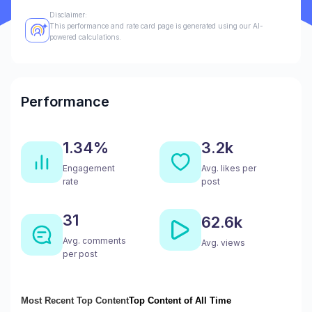
Disclaimer:
This performance and rate card page is generated using our AI-
powered calculations.
Performance
1.34%
3.2k
Engagement
Avg. likes per
rate
post
31
62.6k
Avg. comments
Avg. views
per post
Most Recent Top Content
Top Content of All Time