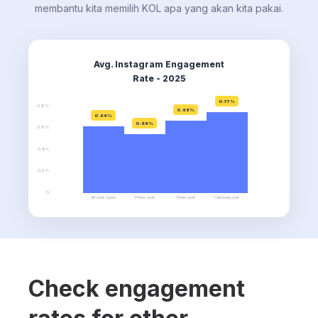
membantu kita memilih KOL apa yang akan kita pakai.
Avg. Instagram Engagement
Rate - 2025
0.77%
0.8%
0.68%
0.66%
0.59%
0.6%
0.4%
0.2%
0
All post types
Photo post
Video post
Carousel post
Check engagement