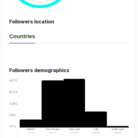
Followers location
Countries
0.13%
99.59%
Malaysia
Indonesia
Followers demographics
43.17%
36.72%
12.59%
6.35%
1.17%
Child/Kid
Teen/Teenager
Young Adult
Adult
Middle-aged
(13-17)
(18-24)
(25-34)
(35-44)
(45-64)