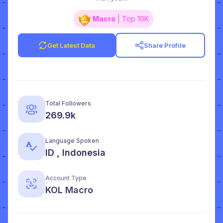
Macro
| Top 10K
Get Latest Data
Share Profile
Total Followers
269.9k
Language Spoken
ID , Indonesia
Account Type
KOL Macro