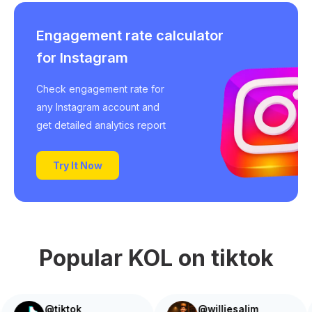
Engagement rate calculator
for Instagram
Check engagement rate for
any Instagram account and
get detailed analytics report
Try It Now
Popular KOL on tiktok
@tiktok
@williesalim