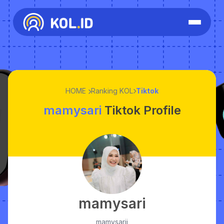
HOME
Ranking KOL
Tiktok
mamysari
Tiktok Profile
mamysari
mamysarii