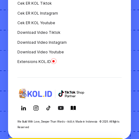
Cek ER KOL Tiktok
platform yang lengkap untuk mendukung
kebutuhan KOL dan merek/bisnis dalam
Cek ER KOL Instagram
membangun strategi pemasaran digital.
Cek ER KOL Youtube
Download Video Tiktok
Download Video Instagram
Download Video Youtube
Extensions KOL.ID
We Build With Love, Deeper Than Words – 秋田犬 Made in Indonesia · © 2026. All Rights
Reserved