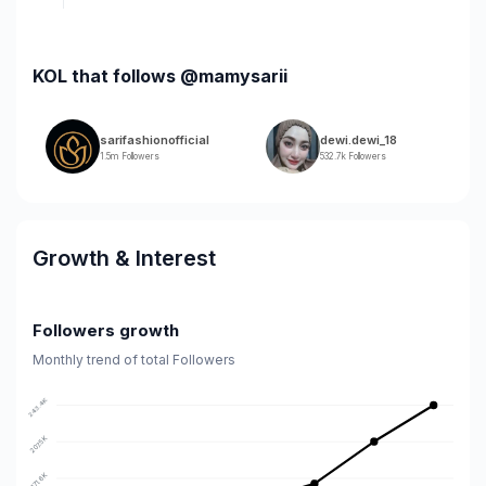
KOL that follows @mamysarii
sarifashionofficial
dewi.dewi_18
1.5m Followers
532.7k Followers
Growth & Interest
Followers growth
Monthly trend of total Followers
243.4K
207.5K
171.6K