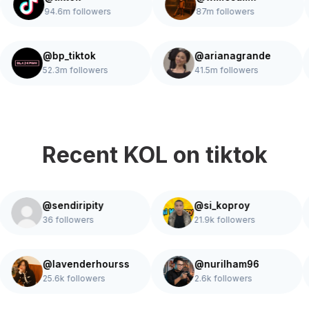
94.6m followers
87m followers
@bp_tiktok
@arianagrande
52.3m followers
41.5m followers
Recent KOL on tiktok
@sendiripity
@si_koproy
36 followers
21.9k followers
@lavenderhourss
@nurilham96
25.6k followers
2.6k followers