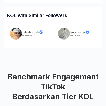
KOL with Similar Followers
milaalawiyah
tya_ariestya
5.1m Followers
2.9m Followers
Benchmark Engagement
TikTok
Berdasarkan Tier KOL