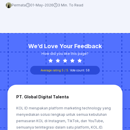
Media
Permata
01-May-2026
3 Min. To Read
We’d Love Your Feedback
How did you like this page?
Average rating
5
/ 5.
Vote count:
58
PT. Global Digital Talenta
KOL ID merupakan platform marketing technology yang
menyediakan solusi lengkap untuk semua kebutuhan
pemasaran KOL di Instagram, TikTok, dan YouTube,
semuanya terintegrasi dalam satu platform, KOL.ID.