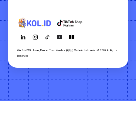
We Build With Love, Deeper Than Words – 秋田犬 Made in Indonesia · © 2026. All Rights
Reserved