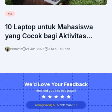
KOL
10 Laptop untuk Mahasiswa
yang Cocok bagi Aktivitas
Kuliah dan Belajar Online
Permata
21-Jun-2026
3 Min. To Read
We’d Love Your Feedback
How did you like this page?
Average rating
5
/ 5.
Vote count:
56