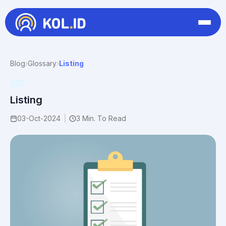
Blog
›
Glossary
›
Listing
Listing
03-Oct-2024
|
3 Min. To Read