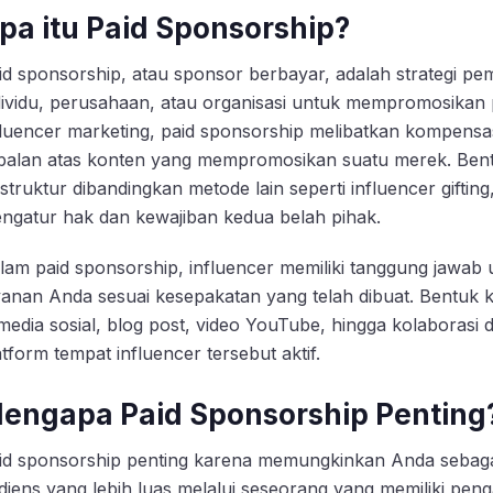
pa itu Paid Sponsorship?
id sponsorship, atau sponsor berbayar, adalah strategi p
dividu, perusahaan, atau organisasi untuk mempromosikan
fluencer marketing, paid sponsorship melibatkan kompensasi
balan atas konten yang mempromosikan suatu merek. Bentu
rstruktur dibandingkan metode lain seperti influencer gifti
ngatur hak dan kewajiban kedua belah pihak.
lam paid sponsorship, influencer memiliki tanggung jawa
yanan Anda sesuai kesepakatan yang telah dibuat. Bentuk 
 media sosial, blog post, video YouTube, hingga kolaborasi
atform tempat influencer tersebut aktif.
engapa Paid Sponsorship Penting
id sponsorship penting karena memungkinkan Anda sebagai
diens yang lebih luas melalui seseorang yang memiliki pe