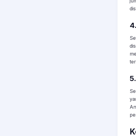
ju
di
4
Se
di
me
te
5
Se
ya
An
pe
K