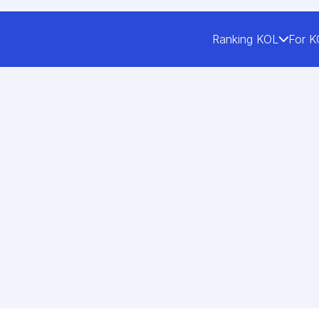
Ranking KOL
For K