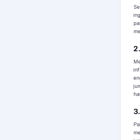
Se
in
pa
me
2
Me
in
en
ju
has
3
Pa
me