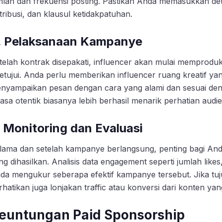
mlah dan frekuensi posting. Pastikan Anda memasukkan deta
stribusi, dan klausul ketidakpatuhan.
. Pelaksanaan Kampanye
telah kontrak disepakati, influencer akan mulai memproduk
setujui. Anda perlu memberikan influencer ruang kreatif y
nyampaikan pesan dengan cara yang alami dan sesuai den
rasa otentik biasanya lebih berhasil menarik perhatian audie
. Monitoring dan Evaluasi
lama dan setelah kampanye berlangsung, penting bagi A
ng dihasilkan. Analisis data engagement seperti jumlah lik
da mengukur seberapa efektif kampanye tersebut. Jika tu
rhatikan juga lonjakan traffic atau konversi dari konten ya
euntungan Paid Sponsorship