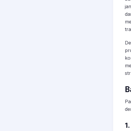
ja
da
me
tra
De
pr
ko
me
str
B
Pa
de
1