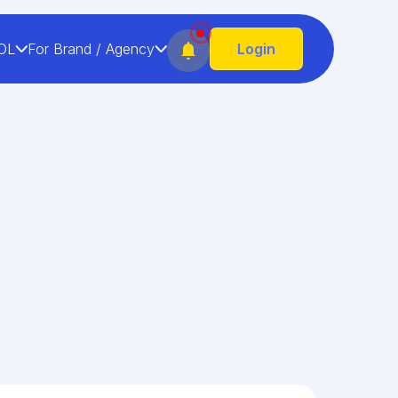
OL
For Brand / Agency
Login