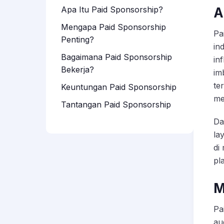
Apa Itu Paid Sponsorship?
A
Mengapa Paid Sponsorship
Pa
Penting?
in
Bagaimana Paid Sponsorship
in
Bekerja?
im
te
Keuntungan Paid Sponsorship
me
Tantangan Paid Sponsorship
Da
la
di
pl
M
Pa
au