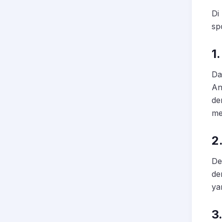
Di
sp
1
Da
An
de
me
2
De
de
ya
3