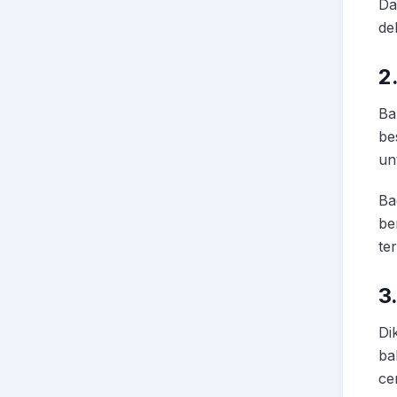
Da
de
2
Ba
be
un
Ba
be
te
3
Di
ba
ce