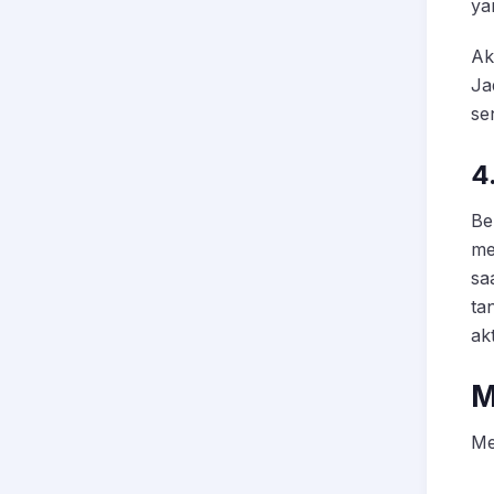
ya
Ak
Ja
se
4
Be
me
sa
ta
ak
M
Me