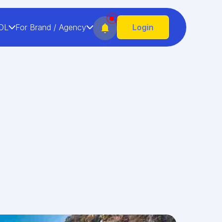
OL
For Brand / Agency
Login