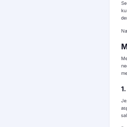
Se
ku
de
Na
M
Me
ne
me
1
Je
as
sa