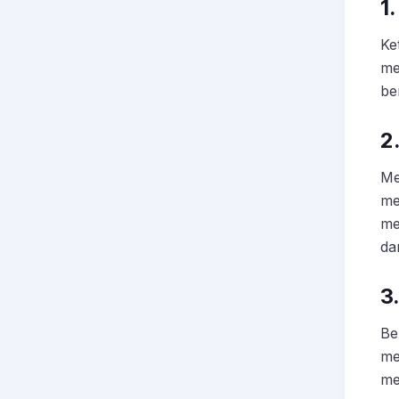
1
Ke
me
be
2
Me
me
me
da
3
Be
me
me