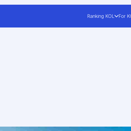
Ranking KOL
For K