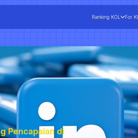
Ranking KOL
For K
ng Pencapaian di