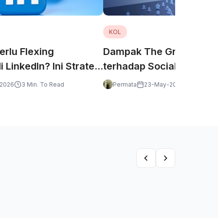
KOL
erlu Flexing
Dampak The Great Purge
 LinkedIn? Ini Strategi
terhadap Social Media I
dan KOL
-2026
3 Min. To Read
Permata
23-May-2026
3 Min. T