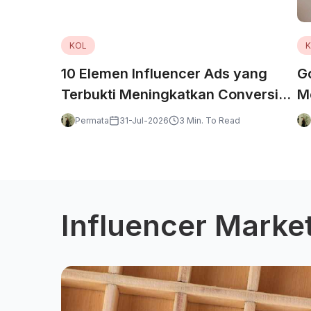
KOL
10 Elemen Influencer Ads yang
G
Terbukti Meningkatkan Conversion
M
Rate
I
Permata
31-Jul-2026
3 Min. To Read
Influencer Marke