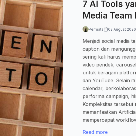
7 AI Tools y
Media Team B
Permata
02 August 2026
Menjadi social media te
caption dan mengungga
sering kali harus memp
video pendek, carousel,
untuk beragam platform
dan YouTube. Selain i
calendar, berkolaboras
performa campaign, hin
Kompleksitas tersebu
memanfaatkan Artificia
mempercepat workflo
Read more