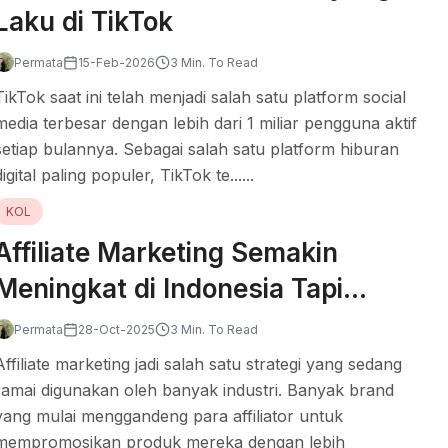
Laku di TikTok
Permata
15-Feb-2026
3 Min. To Read
TikTok saat ini telah menjadi salah satu platform social
media terbesar dengan lebih dari 1 miliar pengguna aktif
setiap bulannya. Sebagai salah satu platform hiburan
digital paling populer, TikTok te......
KOL
Affiliate Marketing Semakin
Meningkat di Indonesia Tapi
Jumlah Affiliator Masih Rendah,
Permata
28-Oct-2025
3 Min. To Read
Ini Penjelasannya!
Affiliate marketing jadi salah satu strategi yang sedang
ramai digunakan oleh banyak industri. Banyak brand
yang mulai menggandeng para affiliator untuk
mempromosikan produk mereka dengan lebih