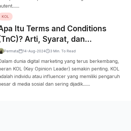
utent......
KOL
Apa Itu Terms and Conditions
(TnC)? Arti, Syarat, dan
Contohnya dalam Dunia KOL
Permata
14-Aug-2024
3 Min. To Read
Dalam dunia digital marketing yang terus berkembang,
peran KOL (Key Opinion Leader) semakin penting. KOL
adalah individu atau influencer yang memiliki pengaruh
besar di media sosial dan sering dijadik......