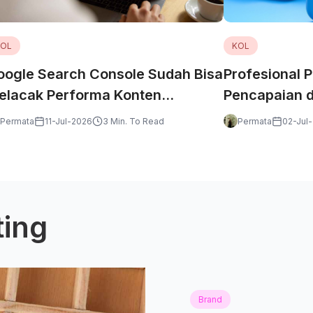
KOL
KOL
oogle Search Console Sudah Bisa
Profesional P
elacak Performa Konten
Pencapaian di
nstagram, TikTok, X, dan YouTube
yang Tepat
Permata
11-Jul-2026
3 Min. To Read
Permata
02-Jul
ting
Brand