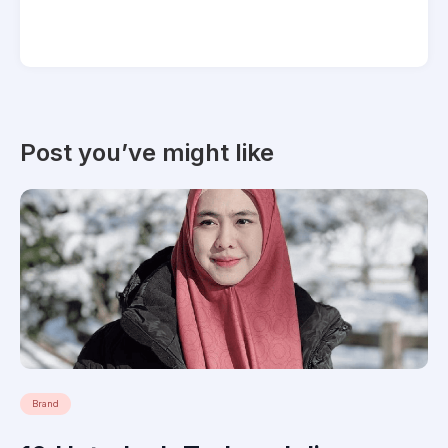
Post you’ve might like
Brand