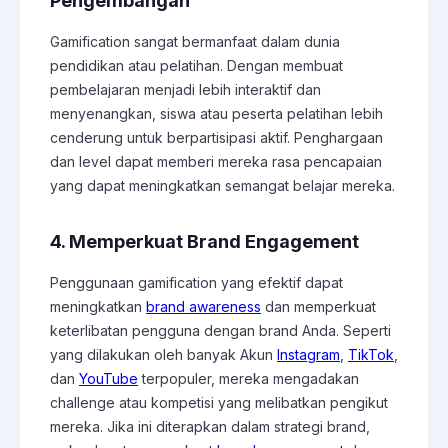
Pengembangan
Gamification sangat bermanfaat dalam dunia
pendidikan atau pelatihan. Dengan membuat
pembelajaran menjadi lebih interaktif dan
menyenangkan, siswa atau peserta pelatihan lebih
cenderung untuk berpartisipasi aktif. Penghargaan
dan level dapat memberi mereka rasa pencapaian
yang dapat meningkatkan semangat belajar mereka.
4. Memperkuat Brand Engagement
Penggunaan gamification yang efektif dapat
meningkatkan
brand awareness
dan memperkuat
keterlibatan pengguna dengan brand Anda. Seperti
yang dilakukan oleh banyak Akun
Instagram
,
TikTok
,
dan
YouTube
terpopuler, mereka mengadakan
challenge atau kompetisi yang melibatkan pengikut
mereka. Jika ini diterapkan dalam strategi brand,