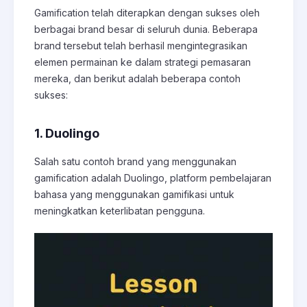
Gamification telah diterapkan dengan sukses oleh
berbagai brand besar di seluruh dunia. Beberapa
brand tersebut telah berhasil mengintegrasikan
elemen permainan ke dalam strategi pemasaran
mereka, dan berikut adalah beberapa contoh
sukses:
1. Duolingo
Salah satu contoh brand yang menggunakan
gamification adalah Duolingo, platform pembelajaran
bahasa yang menggunakan gamifikasi untuk
meningkatkan keterlibatan pengguna.