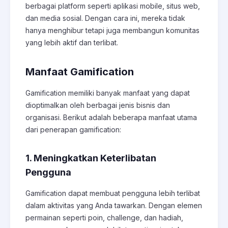
berbagai platform seperti aplikasi mobile, situs web,
dan media sosial. Dengan cara ini, mereka tidak
hanya menghibur tetapi juga membangun komunitas
yang lebih aktif dan terlibat.
Manfaat Gamification
Gamification memiliki banyak manfaat yang dapat
dioptimalkan oleh berbagai jenis bisnis dan
organisasi. Berikut adalah beberapa manfaat utama
dari penerapan gamification:
1. Meningkatkan Keterlibatan
Pengguna
Gamification dapat membuat pengguna lebih terlibat
dalam aktivitas yang Anda tawarkan. Dengan elemen
permainan seperti poin, challenge, dan hadiah,