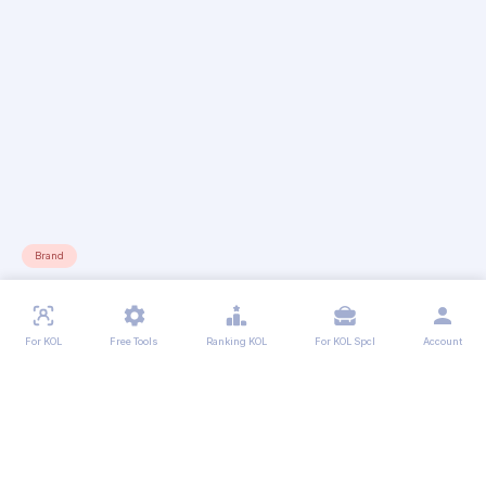
Brand
10 Influencer & KOL Climbing
For KOL
Free Tools
Ranking KOL
For KOL Spcl
Account
Paling Populer di Indonesia
Permata
31-Oct-2025
3 Min. To Read