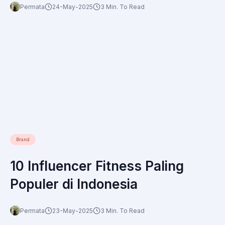
Permata
24-May-2025
3 Min. To Read
Brand
10 Influencer Fitness Paling
Populer di Indonesia
Permata
23-May-2025
3 Min. To Read