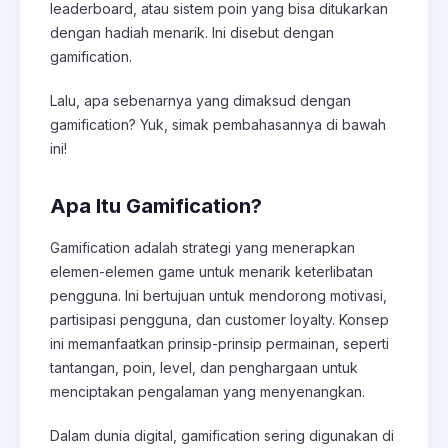
leaderboard, atau sistem poin yang bisa ditukarkan
dengan hadiah menarik. Ini disebut dengan
gamification.
Lalu, apa sebenarnya yang dimaksud dengan
gamification? Yuk, simak pembahasannya di bawah
ini!
Apa Itu Gamification?
Gamification adalah strategi yang menerapkan
elemen-elemen game untuk menarik keterlibatan
pengguna. Ini bertujuan untuk mendorong motivasi,
partisipasi pengguna, dan customer loyalty. Konsep
ini memanfaatkan prinsip-prinsip permainan, seperti
tantangan, poin, level, dan penghargaan untuk
menciptakan pengalaman yang menyenangkan.
Dalam dunia digital, gamification sering digunakan di