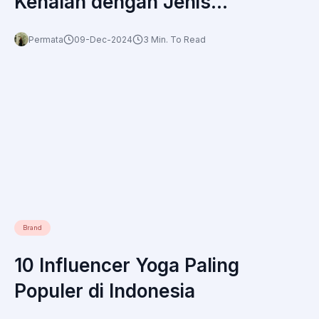
Kenalan dengan Jenis
Influencer!
Permata
09-Dec-2024
3 Min. To Read
Brand
10 Influencer Yoga Paling
Populer di Indonesia