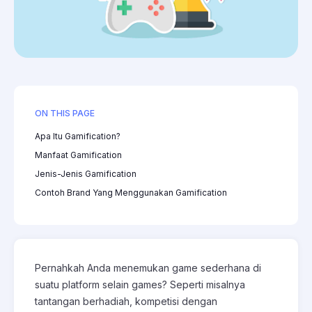
ON THIS PAGE
Apa Itu Gamification?
Manfaat Gamification
Jenis-Jenis Gamification
Contoh Brand Yang Menggunakan Gamification
Pernahkah Anda menemukan game sederhana di
suatu platform selain games? Seperti misalnya
tantangan berhadiah, kompetisi dengan