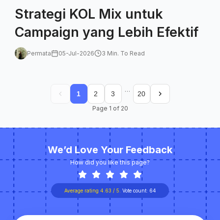
Strategi KOL Mix untuk
Campaign yang Lebih Efektif
Permata
05-Jul-2026
3 Min. To Read
…
1
2
3
20
Page
1
of
20
We’d Love Your Feedback
How did you like this page?
Average rating
4.63
/ 5.
Vote count:
64