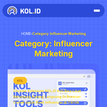
HOME
›
Category: Influencer Marketing
Category: Influencer
Marketing
KOL
Chrome Extension KOL.ID Kini Bisa Lihat
Keranjang Kuning Langsung Di Browser.
Cocok untuk Riset Influencer di TikTok